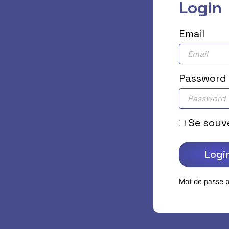
Login
Email
Password
Se souve
Logi
Mot de passe p
A
l
t